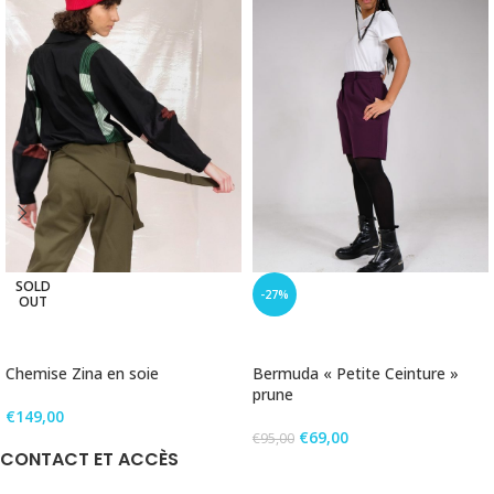
SOLD
-27%
OUT
LIRE LA SUITE
CHOIX DES OPTIONS
Chemise Zina en soie
Bermuda « Petite Ceinture »
prune
€
149,00
€
69,00
€
95,00
CONTACT ET ACCÈS