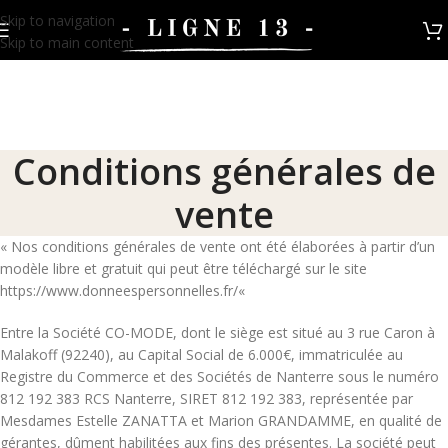
Skip to navigation
Skip to main content
Conditions générales de
vente
«
Nos conditions générales de vente ont été élaborées à partir d’un
modèle libre et gratuit qui peut être téléchargé sur le site
https://www.donneespersonnelles.fr/
«
Entre la Société CO-MODE, dont le siège est situé au 3 rue Caron à
Malakoff (92240), au Capital Social de 6.000€, immatriculée au
Registre du Commerce et des Sociétés de Nanterre sous le numéro
812 192 383 RCS Nanterre, SIRET 812 192 383, représentée par
Mesdames Estelle ZANATTA et Marion GRANDAMME, en qualité de
gérantes, dûment habilitées aux fins des présentes. La société peut