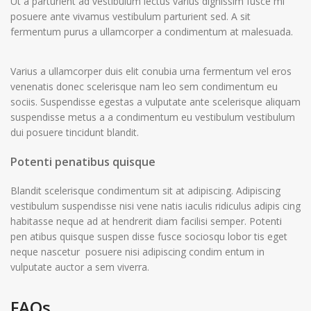
Ut a parturient ad vestibulum lectus varius dignissim fusce mi
posuere ante vivamus vestibulum parturient sed. A sit
fermentum purus a ullamcorper a condimentum at malesuada.
Varius a ullamcorper duis elit conubia urna fermentum vel eros
venenatis donec scelerisque nam leo sem condimentum eu
sociis. Suspendisse egestas a vulputate ante scelerisque aliquam
suspendisse metus a a condimentum eu vestibulum vestibulum
dui posuere tincidunt blandit.
Potenti penatibus quisque
Blandit scelerisque condimentum sit at adipiscing. Adipiscing
vestibulum suspendisse nisi vene natis iaculis ridiculus adipis cing
habitasse neque ad at hendrerit diam facilisi semper. Potenti
pen atibus quisque suspen disse fusce sociosqu lobor tis eget
neque nascetur posuere nisi adipiscing condim entum in
vulputate auctor a sem viverra.
FAQs