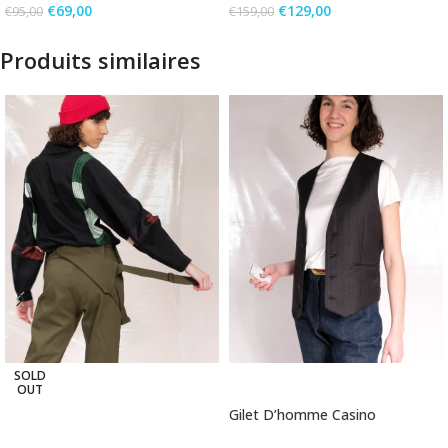
€
69,00
€
129,00
€
95,00
€
159,00
Produits similaires
SOLD
AJOUTER AU PANIER
OUT
Gilet D’homme Casino
LIRE LA SUITE