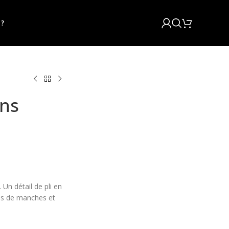
 ?
ons
 Un détail de pli en
as de manches et