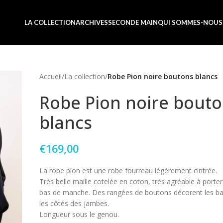
LA COLLECTION
ARCHIVES
SECONDE MAIN
QUI SOMMES-NOUS
Accueil
/
La collection
/
Robe Pion noire boutons blancs
Robe Pion noire bout
blancs
€
169,00
La robe pion est une robe fourreau légèrement cintrée.
Très belle maille cotelée en coton, très agréable à porter.
bas de manche. Des rangées de boutons décorent les b
les côtés des jambes.
Longueur sous le genou.